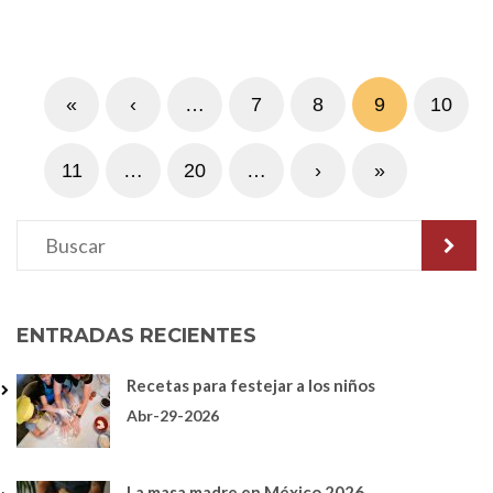
«
‹
…
7
8
9
10
11
…
20
…
›
»
ENTRADAS RECIENTES
Recetas para festejar a los niños
Abr-29-2026
La masa madre en México 2026