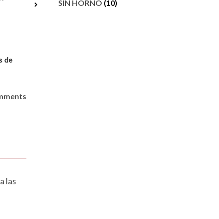
SIN HORNO
(10)
omments
a las