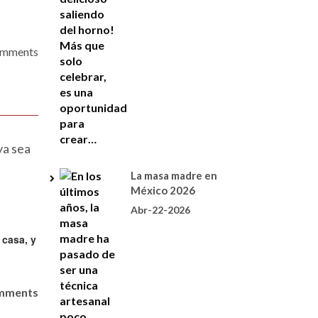
omments
ya sea
La masa madre en
México 2026
Abr-22-2026
omments